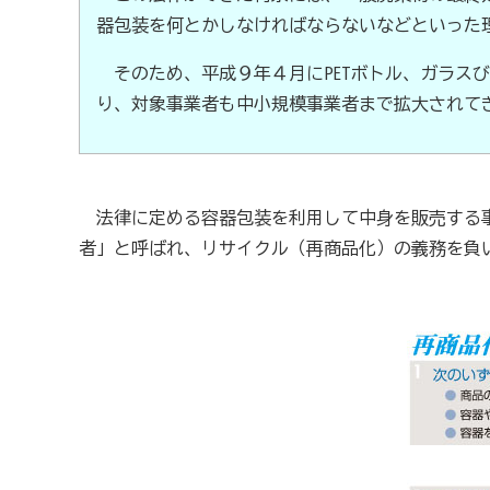
器包装を何とかしなければならないなどといった
商工会が扱う検定
そのため、平成９年４月に
PET
ボトル、ガラスび
全国商工会珠算検定試験
リテールマーケティング（
り、対象事業者も中小規模事業者まで拡大されて
石川県内の商工会の支援事例
行きます・聞きます・提案します そして伴走します～
法律に定める容器包装を利用して中身を販売する事
者」と呼ばれ、リサイクル（再商品化）の義務を負
会報「商工かが．のと」
商工会
目的
事業内容
商工会のあゆみ（沿革）
青年部
セミナー・講習会情報