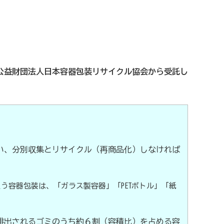
「生命」保障
小規模企業共済）
公益財団法人日本容器包装リサイクル協会から受託し
て備えた保険（ビジネス総合保険）
い、分別収集とリサイクル（再商品化）しなければ
う容器包装は、「ガラス製容器」「PETボトル」「紙
リットがいっぱい、労働保険事務
排出されるゴミのうち約６割（容積比）を占める容