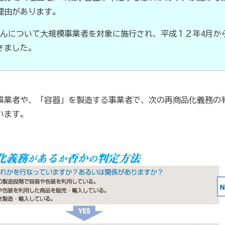
理由があります。
んについて大規模事業者を対象に施行され、平成１２年4月か
販売士）検定試験
きました。
商工会の支援事例～
業者や、「容器」を製造する事業者で、次の再商品化義務の
います。
について
女性部について