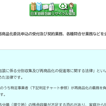
貯蓄共済）
死亡保険金(最高6千万円)の掛捨共済・福祉共済
用共済）
従業員の退職金共済制度
経営者の退職金制度（
商品化委託申込の受付及び契約業務、各種問合せ業務などを
止共済）
海外PL保険(国内補償は、ビジネス総合保険へ）
）
全国商工会連合会会員福祉共済「がん」重点補償
（商工会の業務災害保険）
ます（海外知財訴訟費用保険制度）
事業活動のリスクを全
装に係る分別収集及び再商品化の促進等に関する法律」とい
めた法律です。
のうち特定事業者（下記判定チャート参照）が再商品化の義務を負
す。
も0円!「グーペ」なら、ホームページが無料で作れます。
メ
分場（埋立地）の残余容量が不足する恐れがあり、家庭から