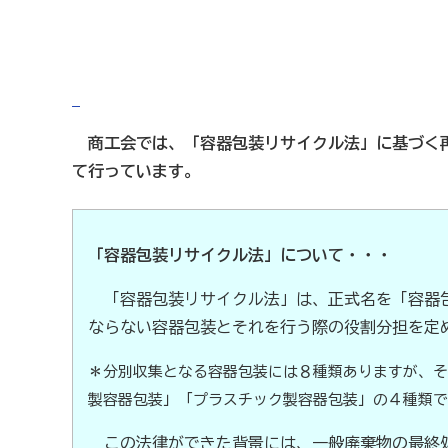
商工会の共済・保険
一つの掛金で貯蓄・生命保障・融資の3つの備え（商工
石川県中小企業共済協同組合(傷害共済・自動車事故費
商工会では、「容器包装リサイクル法」に基づく再
取引先の破たんによる連鎖倒産を防ぐ（中小企業倒産防
て行っています。
病気やケガで働けない場合の所得を補償（休業補償制度
万が一の「労働災害」と使用者賠償補償がセットの保険
「容器包装リサイクル法」について・・・
海外での知財係争による経営リスクから皆様をお守りし
情報漏えいリスクの備えに（情報漏えい保険）
「容器包装リサイクル法」は、正式名を「容器包
ならない容器包装とそれを行う際の役割分担を定
商工会のサービス
＊分別収集となる容器包装には８種類ありますが、そ
製容器包装」「プラスチック製容器包装」の４種類で
経理・記帳代行
[商工会員限定]初期費用も月額料金
この法律ができた背景には、一般廃棄物の最終処