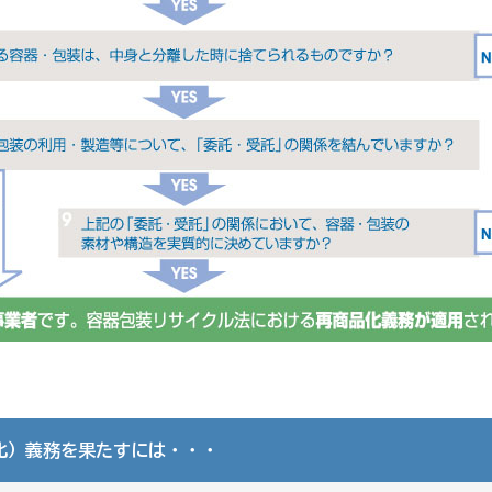
本－
の作家たち
森本へのアクセス
化）義務を果たすには・・・