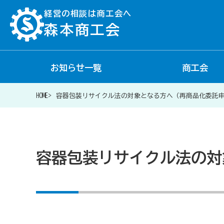
経営の相談は商工会へ
森本商工会
お知らせ一覧
商工会
経営相談は商工会に
HOME
容器包装リサイクル法の対象となる方へ（再商品化委託
補助金・助成金一覧
容器包装リサイクル法の対
商工会が扱う融資・金融制度
令和6年能登半島地震等災害に関する支援情報