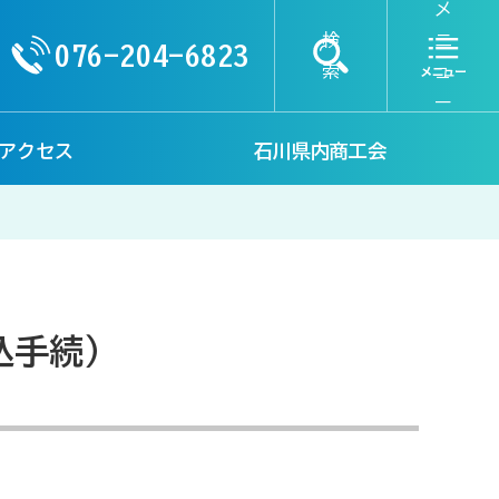
メ
検
ニ
076-204-6823
索
ュ
ー
アクセス
石川県内商工会
込手続）