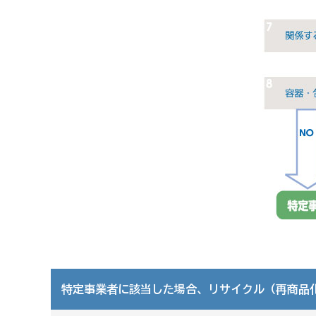
金沢市制度融資のご案内
経営支援情報
事業所一覧
誰も知らない小さな金沢 －時わすれの里 森
森本の見どころ
深谷温泉
観光・体験
おまつり・イベント
森本
特定事業者に該当した場合、リサイクル（再商品