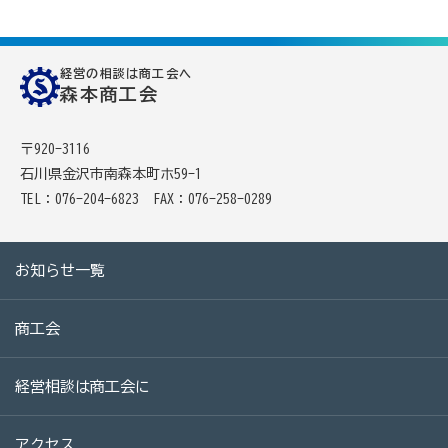
病気やケガで働けない場合の所得を補償（休業補償制
度）
経営の相談は商工会へ
全国商工会連合会会員福祉共済「がん」重点補償
森本商工会
万が一の「労働災害」と使用者賠償補償がセットの保険
（商工会の業務災害保険）
〒920-3116
石川県金沢市南森本町ホ59-1
海外での知財係争による経営リスクから皆様をお守りし
TEL：076-204-6823
FAX：076-258-0289
ます（海外知財訴訟費用保険制度）
事業活動のリスクを全て備えた保険（ビジネス総合保
お知らせ一覧
険）
情報漏えいリスクの備えに（情報漏えい保険）
商工会
商工会のサービス
経営相談は商工会に
経理・記帳代行
アクセス