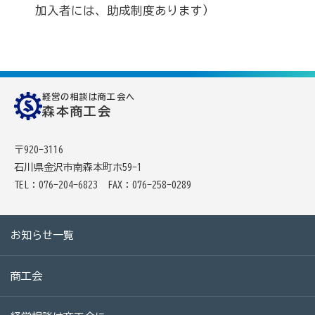
加入者には、助成制度あります）
商工会の共済・保険
一つの掛金で貯蓄・生命保障・融資の3つの備え（商工
貯蓄共済）
経営の相談は商工会へ
森本商工会
死亡保険金(最高6千万円)の掛捨共済・福祉共済「生
命」保障
〒920-3116
石川県中小企業共済協同組合(傷害共済・自動車事故費
石川県金沢市南森本町ホ59-1
用共済）
TEL：076-204-6823
FAX：076-258-0289
従業員の退職金共済制度
経営者の退職金制度（小規模企業共済）
お知らせ一覧
取引先の破たんによる連鎖倒産を防ぐ（中小企業倒産防
止共済）
商工会
海外PL保険(国内補償は、ビジネス総合保険へ）