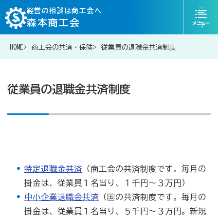
ニ
経営の相談は商工会へ
森本商工会
ュ
ー
HOME
商工会の共済・保険
従業員の退職金共済制度
076-204-6823
お問い合わせ
従業員の退職金共済制度
経営相談は商工会に
補助金・助成金一覧
特定退職金共済
（商工会の共済制度です。毎月の
掛金は、従業員１名当り、１千円～３万円）
商工会が扱う融資・金融制度
中小企業退職金共済
（国の共済制度です。毎月の
掛金は、従業員１名当り、５千円～３万円。新規
令和6年能登半島地震等災害に関する支援情報